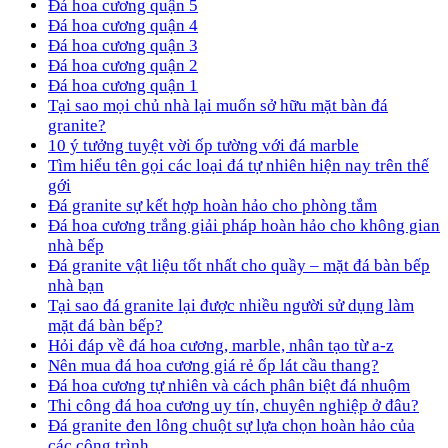
Đá hoa cương quận 5
Đá hoa cương quận 4
Đá hoa cương quận 3
Đá hoa cương quận 2
Đá hoa cương quận 1
Tại sao mọi chủ nhà lại muốn sở hữu mặt bàn đá
granite?
10 ý tưởng tuyệt vời ốp tường với đá marble
Tìm hiểu tên gọi các loại đá tự nhiên hiện nay trên thế
gới
Đá granite sự kết hợp hoàn hảo cho phòng tắm
Đá hoa cương trắng giải pháp hoàn hảo cho không gian
nhà bếp
Đá granite vật liệu tốt nhất cho quầy – mặt đá bàn bếp
nhà bạn
Tại sao đá granite lại được nhiều người sử dụng làm
mặt đá bàn bếp?
Hỏi đáp về đá hoa cương, marble, nhân tạo từ a-z
Nên mua đá hoa cương giá rẻ ốp lát cầu thang?
Đá hoa cương tự nhiên và cách phân biệt đá nhuộm
Thi công đá hoa cương uy tín, chuyên nghiệp ở đâu?
Đá granite đen lông chuột sự lựa chọn hoàn hảo của
các công trình