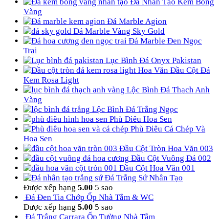
Đá Nhân Tạo Kem Bông
Vàng
Đá Marble Agion
Đá Marble Vàng Sky Gold
Đá Marble Đen Ngọc
Trai
Lục Bình Đá Onyx Pakistan
Hoa Văn Đầu Cột Đá
Kem Rosa Light
Lộc Bình Đá Thạch Anh
Vàng
Lộc Bình Đá Trắng Ngọc
Phù Điêu Hoa Sen
Phù Điêu Cá Chép Và
Hoa Sen
Đầu Cột Tròn Hoa Văn 003
Đầu Cột Vuông Đá 002
Đầu Cột Hoa Văn 001
Đá Trắng Sứ Nhân Tạo
Được xếp hạng
5.00
5 sao
Đá Đen Tia Chớp Ốp Nhà Tắm & WC
Được xếp hạng
5.00
5 sao
Đá Trắng Carrara Ốp Tường Nhà Tắm