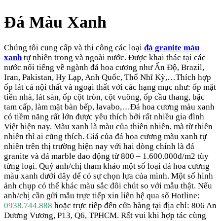
Đá Màu Xanh
Chúng tôi cung cấp và thi công các loại
đá granite màu
xanh
tự nhiên trong và ngoài nước. Được khai thác tại các
nước nổi tiếng về ngành đá hoa cương như Ấn Độ, Brazil,
Iran, Pakistan, Hy Lạp, Anh Quốc, Thổ Nhĩ Kỳ,…Thích hợp
ốp lát cả nội thất và ngoại thất với các hạng mục như: ốp mặt
tiền nhà, lát sàn, ốp cột tròn, cột vuông, ốp cầu thang, bậc
tam cấp, làm mặt bàn bếp, lavabo,…Đá hoa cương màu xanh
có tiềm năng rất lớn được yêu thích bởi rất nhiều gia đình
Việt hiện nay. Màu xanh là màu của thiên nhiên, mà từ thiên
nhiên thì ai cũng thích. Giá của đá hoa cương màu xanh tự
nhiên trên thị trường hiện nay với hai dòng chính là đá
granite và đá marble dao động từ 800 – 1.600.000đ/m2 tùy
từng loại. Quý anh/chị tham khảo một số loại đá hoa cương
màu xanh dưới đây để có sự chọn lựa của mình. Một số hình
ảnh chụp có thể khác màu sắc đôi chút so với mẫu thật. Nếu
anh/chị cần gửi mẫu trực tiếp xin liên hệ qua số Hotline:
0938.744.888
hoặc trực tiếp đến cửa hàng tại địa chỉ: 806 An
Dương Vương, P13, Q6, TPHCM. Rất vui khi hợp tác cùng