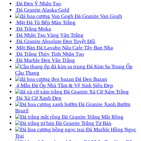
Đá Đen Ý Nhân Tạo
Đá Granite Alaska Gold
Đá Granite Van Gogh
Mặt Đá Tủ Bếp Màu Trắng
Đá Trắng Moka
Đá Nhân Tạo Vàng Vân Trắng
Đá Granite Absolute Đen Tuyệt Đối
Mặt Bàn Đá Lavabo Nâu Cafe Tây Ban Nha
Đá Trắng Thủy Tinh Nhân Tạo
Đá Marble Đen Vân Trắng
Đá Kim Sa Trung Ốp
Cầu Thang
Đá Đen Bazan
4 Mẫu Đá Ốp Nhà Tắm & Vệ Sinh Siêu Đẹp
Đá Granite Xà Cừ Xám Trắng
Đá Xà Cừ Xanh Đen
Đá Granite Xanh Bướm
Brazil
Đá Granite Trắng Mắt Rồng
Đá Granite Trắng Tư Bản
Đá Marble Hồng Ngọc
Trai