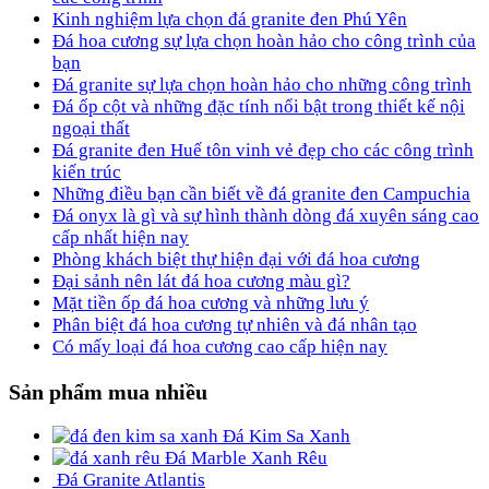
Kinh nghiệm lựa chọn đá granite đen Phú Yên
Đá hoa cương sự lựa chọn hoàn hảo cho công trình của
bạn
Đá granite sự lựa chọn hoàn hảo cho những công trình
Đá ốp cột và những đặc tính nổi bật trong thiết kế nội
ngoại thất
Đá granite đen Huế tôn vinh vẻ đẹp cho các công trình
kiến trúc
Những điều bạn cần biết về đá granite đen Campuchia
Đá onyx là gì và sự hình thành dòng đá xuyên sáng cao
cấp nhất hiện nay
Phòng khách biệt thự hiện đại với đá hoa cương
Đại sảnh nên lát đá hoa cương màu gì?
Mặt tiền ốp đá hoa cương và những lưu ý
Phân biệt đá hoa cương tự nhiên và đá nhân tạo
Có mấy loại đá hoa cương cao cấp hiện nay
Sản phẩm mua nhiều
Đá Kim Sa Xanh
Đá Marble Xanh Rêu
Đá Granite Atlantis