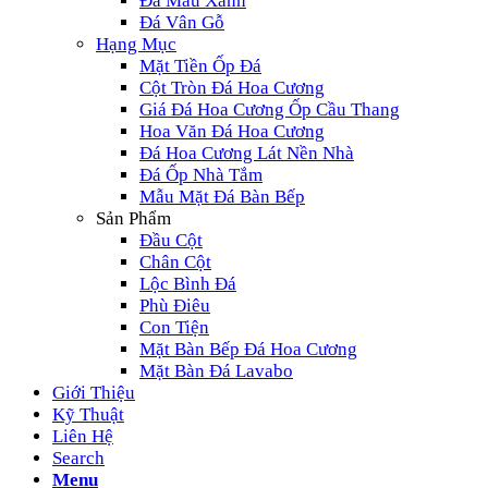
Đá Màu Xanh
Đá Vân Gỗ
Hạng Mục
Mặt Tiền Ốp Đá
Cột Tròn Đá Hoa Cương
Giá Đá Hoa Cương Ốp Cầu Thang
Hoa Văn Đá Hoa Cương
Đá Hoa Cương Lát Nền Nhà
Đá Ốp Nhà Tắm
Mẫu Mặt Đá Bàn Bếp
Sản Phẩm
Đầu Cột
Chân Cột
Lộc Bình Đá
Phù Điêu
Con Tiện
Mặt Bàn Bếp Đá Hoa Cương
Mặt Bàn Đá Lavabo
Giới Thiệu
Kỹ Thuật
Liên Hệ
Search
Menu