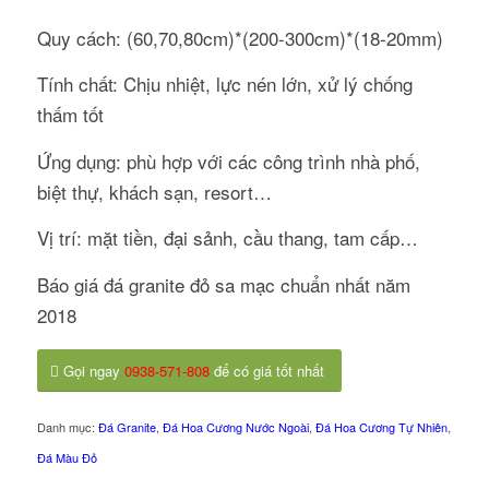
Quy cách: (60,70,80cm)*(200-300cm)*(18-20mm)
Tính chất: Chịu nhiệt, lực nén lớn, xử lý chống
thấm tốt
Ứng dụng: phù hợp với các công trình nhà phố,
biệt thự, khách sạn, resort…
Vị trí: mặt tiền, đại sảnh, cầu thang, tam cấp…
Báo giá đá granite đỏ sa mạc chuẩn nhất năm
2018
Gọi ngay
0938-571-808
để có giá tốt nhất
Danh mục:
Đá Granite
,
Đá Hoa Cương Nước Ngoài
,
Đá Hoa Cương Tự Nhiên
,
Đá Màu Đỏ