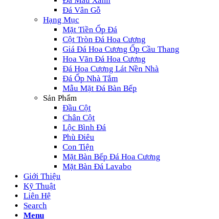
Đá Màu Xanh
Đá Vân Gỗ
Hạng Mục
Mặt Tiền Ốp Đá
Cột Tròn Đá Hoa Cương
Giá Đá Hoa Cương Ốp Cầu Thang
Hoa Văn Đá Hoa Cương
Đá Hoa Cương Lát Nền Nhà
Đá Ốp Nhà Tắm
Mẫu Mặt Đá Bàn Bếp
Sản Phẩm
Đầu Cột
Chân Cột
Lộc Bình Đá
Phù Điêu
Con Tiện
Mặt Bàn Bếp Đá Hoa Cương
Mặt Bàn Đá Lavabo
Giới Thiệu
Kỹ Thuật
Liên Hệ
Search
Menu