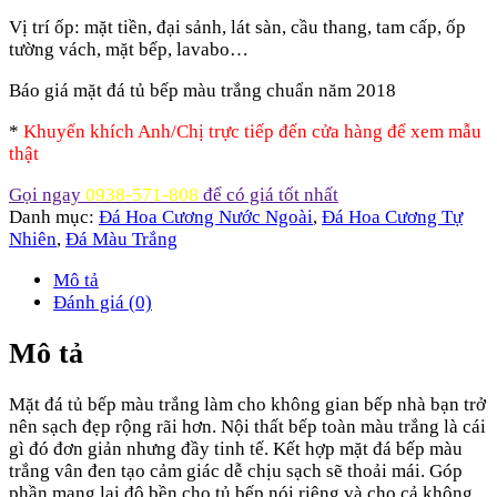
Vị trí ốp: mặt tiền, đại sảnh, lát sàn, cầu thang, tam cấp, ốp
tường vách, mặt bếp, lavabo…
Báo giá mặt đá tủ bếp màu trắng chuẩn năm 2018
*
Khuyến khích Anh/Chị trực tiếp đến cửa hàng để xem mẫu
thật
Gọi ngay
0938-571-808
để có giá tốt nhất
Danh mục:
Đá Hoa Cương Nước Ngoài
,
Đá Hoa Cương Tự
Nhiên
,
Đá Màu Trắng
Mô tả
Đánh giá (0)
Mô tả
Mặt đá tủ bếp màu trắng làm cho không gian bếp nhà bạn trở
nên sạch đẹp rộng rãi hơn. Nội thất bếp toàn màu trắng là cái
gì đó đơn giản nhưng đầy tinh tế. Kết hợp mặt đá bếp màu
trắng vân đen tạo cảm giác dễ chịu sạch sẽ thoải mái. Góp
phần mang lại độ bền cho tủ bếp nói riêng và cho cả không