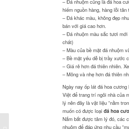
– Đá nhuộm cũng là đá hoa cươ
hiếm nguồn hàng, hàng lỗi tân 
– Đá khác màu, không đẹp nhuộ
bán với giá cao hơn.
– Đá nhuộm màu sắc tươi mới 
chất)
– Màu của bề mặt đá nhuộm và
– Bề mặt yếu dễ bị trầy xước 
– Giá rẻ hơn đá thiên nhiên. 
– Mỏng và nhẹ hơn đá thiên nh
Ngày nay ốp lát đá hoa cương l
Việt để trang trí ngôi nhà của
lý nên đây là vật liệu ”nằm tro
muốn có được loại
đá hoa cươ
Nắm bắt được tâm lý đó, các c
Thi công đá hoa cương
nhuộm để đáp ứng nhu cầu ”muố