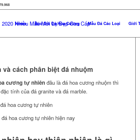
79.968
Home
Báo Giá Đá Hoa Cương
Mẫu Đá Các Loại
Giới 
n và cách phân biệt đá nhuộm
đâu là đá hoa cương nhuộm thì
oa cương tự nhiên
 đặc tính của đá granite và đá marble.
 đá hoa cương tự nhiên hiện nay
nhiên hay thiên nhiên là gì