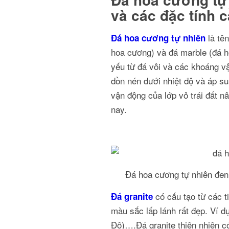
và các đặc tính 
là tên
Đá hoa cương tự nhiên
hoa cương) và đá marble (đá ho
yếu từ đá vôi và các khoáng vậ
dồn nén dưới nhiệt độ và áp su
vận động của lớp vỏ trái đất n
nay.
Đá hoa cương tự nhiên đen
có cấu tạo từ các t
Đá granite
màu sắc lấp lánh rất đẹp. Ví d
Độ)….Đá granite thiên nhiên có