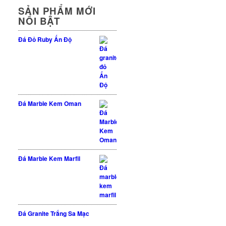
SẢN PHẨM MỚI
NỔI BẬT
Đá Đỏ Ruby Ấn Độ
Được xếp hạng
5 sao
5.00
Đá Marble Kem Oman
Đá Marble Kem Marfil
Đá Granite Trắng Sa Mạc