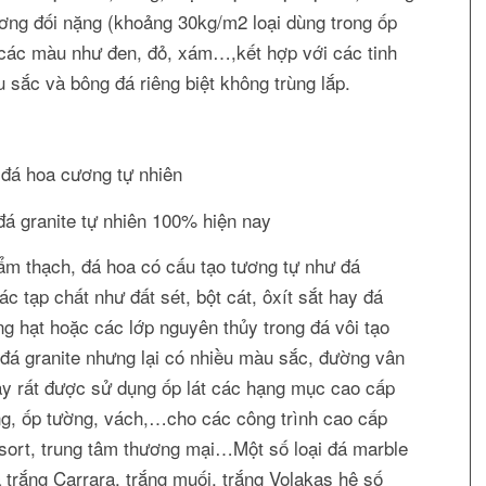
ơng đối nặng (khoảng 30kg/m2 loại dùng trong ốp
ó các màu như đen, đỏ, xám…,kết hợp với các tinh
 sắc và bông đá riêng biệt không trùng lắp.
á granite tự nhiên 100% hiện nay
ẩm thạch, đá hoa có cấu tạo tương tự như đá
c tạp chất như đất sét, bột cát, ôxít sắt hay đá
ững hạt hoặc các lớp nguyên thủy trong đá vôi tạo
á granite nhưng lại có nhiều màu sắc, đường vân
ày rất được sử dụng ốp lát các hạng mục cao cấp
ang, ốp tường, vách,…cho các công trình cao cấp
esort, trung tâm thương mại…Một số loại đá marble
trắng Carrara, trắng muối, trắng Volakas hệ số