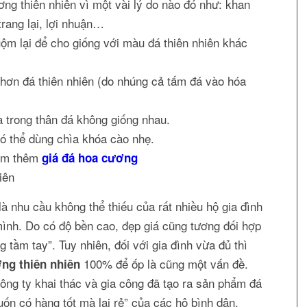
ng thiên nhiên vì một vài lý do nào đó như: khan
trang lại, lợi nhuận…
m lại để cho giống với màu đá thiên nhiên khác
hơn đá thiên nhiên (do nhúng cả tấm đá vào hóa
 trong thân đá không giống nhau.
có thể dùng chìa khóa cào nhẹ.
Xem thêm
giá đá hoa cương
iên
à nhu cầu không thể thiếu của rất nhiều hộ gia đình
 mình. Do có độ bền cao, đẹp giá cũng tương đối hợp
ng tầm tay”. Tuy nhiên, đối với gia đình vừa đủ thì
100% để ốp là cũng một vấn đề.
ng thiên nhiên
ông ty khai thác và gia công đã tạo ra sản phẩm đá
n có hàng tốt mà lại rẻ” của các hộ bình dân.