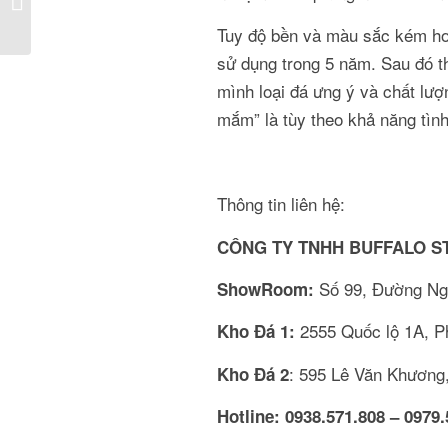
uy tín, chuyên nghiệp ở
đâu?
Tuy độ bền và màu sắc kém hơn
sử dụng trong 5 năm. Sau đó t
mình loại đá ưng ý và chất lư
mắm” là tùy theo khả năng tìn
Thông tin liên hệ:
CÔNG TY TNHH BUFFALO S
Số 99, Đường Ng
ShowRoom:
2555 Quốc lộ 1A, 
Kho Đá 1:
: 595 Lê Văn Khươn
Kho Đá 2
Hotline:
0938.571.808 – 0979.