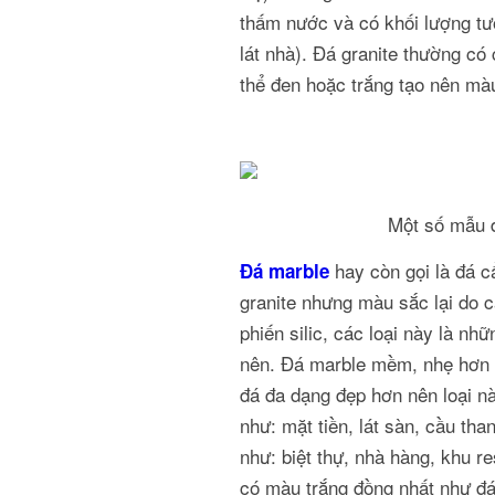
thấm nước và có khối lượng tư
lát nhà). Đá granite thường c
thể đen hoặc trắng tạo nên màu
Một số mẫu đ
hay còn gọi là đá c
Đá marble
granite nhưng màu sắc lại do cá
phiến silic, các loại này là nh
nên. Đá marble mềm, nhẹ hơn đ
đá đa dạng đẹp hơn nên loại n
như: mặt tiền, lát sàn, cầu th
như: biệt thự, nhà hàng, khu r
có màu trắng đồng nhất như đá 