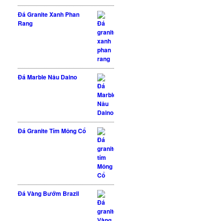
Được xếp hạng
Đá Granite Xanh Phan
5 sao
5.00
Rang
Đá Marble Nâu Daino
Đá Granite Tím Mông Cổ
Đá Vàng Bướm Brazil