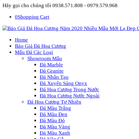
Hãy gọi cho chúng tôi 0938.571.808 - 0979.579.968
0
Shopping Cart
Home
Báo Giá Đá Hoa Cương
Mẫu Đá Các Loại
Showroom Mẫu
Đá Marble
Đá Granite
Đá Nhân Tạo
Đá Xuyên Sáng Onyx
Đá Hoa Cương Trong Nước
Đá Hoa Cương Nước Ngoài
Đá Hoa Cương Tự Nhiên
Đá Màu Trắng
Đá Màu Đen
Đá Màu Đỏ
Đá Màu Vàng
Đá Màu Xanh