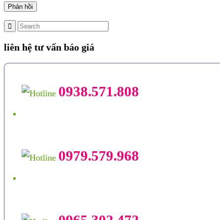
liên hệ tư vấn báo giá
0938.571.808
0979.579.968
0965.302.472