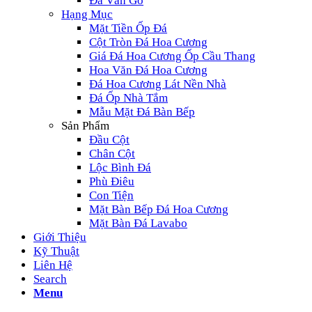
Đá Vân Gỗ
Hạng Mục
Mặt Tiền Ốp Đá
Cột Tròn Đá Hoa Cương
Giá Đá Hoa Cương Ốp Cầu Thang
Hoa Văn Đá Hoa Cương
Đá Hoa Cương Lát Nền Nhà
Đá Ốp Nhà Tắm
Mẫu Mặt Đá Bàn Bếp
Sản Phẩm
Đầu Cột
Chân Cột
Lộc Bình Đá
Phù Điêu
Con Tiện
Mặt Bàn Bếp Đá Hoa Cương
Mặt Bàn Đá Lavabo
Giới Thiệu
Kỹ Thuật
Liên Hệ
Search
Menu