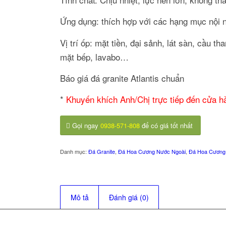
Ứng dụng: thích hợp với các hạng mục nội n
Vị trí ốp: mặt tiền, đại sảnh, lát sàn, cầu t
mặt bếp, lavabo…
Báo giá đá granite Atlantis chuẩn
*
Khuyến khích Anh/Chị trực tiếp đến cửa 
Gọi ngay
0938-571-808
để có giá tốt nhất
Danh mục:
Đá Granite
,
Đá Hoa Cương Nước Ngoài
,
Đá Hoa Cương
Mô tả
Đánh giá (0)