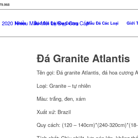
79.968
Home
Báo Giá Đá Hoa Cương
Mẫu Đá Các Loại
Giới 
Đá Granite Atlantis
Tên gọi: Đá granite Atlantis, đá hoa cương A
Loại: Granite – tự nhiên
Màu: trắng, đen, xám
Xuất xứ: Brazil
Quy cách: (120 – 140cm)*(240-320cm)*(1
Tính chất: Chịu nhiệt, lực nén lớn, không th