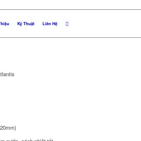
Thiệu
Kỹ Thuật
Liên Hệ
tlantis
8-20mm)
ấm nước, cách nhiệt tốt