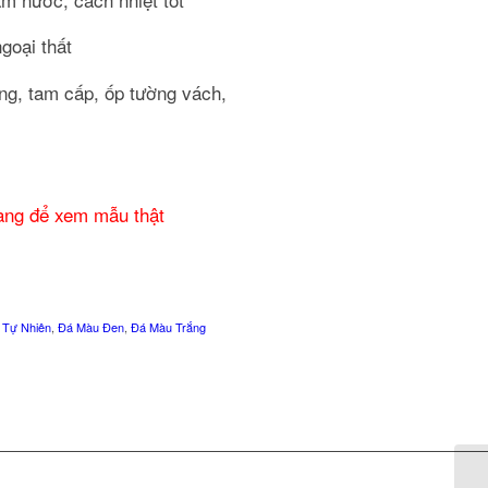
goại thất
hang, tam cấp, ốp tường vách,
hàng để xem mẫu thật
 Tự Nhiên
,
Đá Màu Đen
,
Đá Màu Trắng