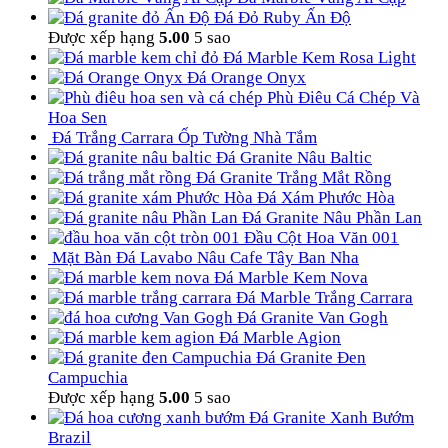
Đá Đỏ Ruby Ấn Độ
Được xếp hạng
5.00
5 sao
Đá Marble Kem Rosa Light
Đá Orange Onyx
Phù Điêu Cá Chép Và
Hoa Sen
Đá Trắng Carrara Ốp Tường Nhà Tắm
Đá Granite Nâu Baltic
Đá Granite Trắng Mắt Rồng
Đá Xám Phước Hòa
Đá Granite Nâu Phần Lan
Đầu Cột Hoa Văn 001
Mặt Bàn Đá Lavabo Nâu Cafe Tây Ban Nha
Đá Marble Kem Nova
Đá Marble Trắng Carrara
Đá Granite Van Gogh
Đá Marble Agion
Đá Granite Đen
Campuchia
Được xếp hạng
5.00
5 sao
Đá Granite Xanh Bướm
Brazil