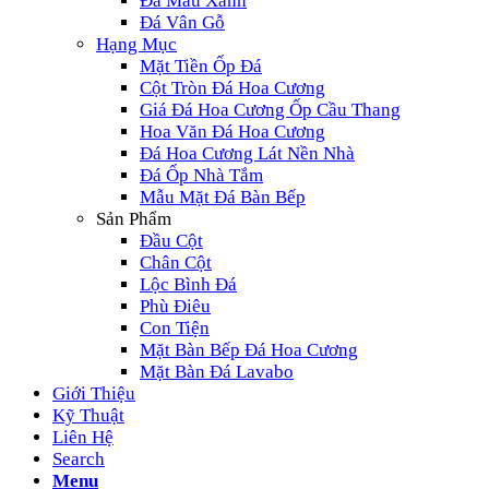
Đá Màu Xanh
Đá Vân Gỗ
Hạng Mục
Mặt Tiền Ốp Đá
Cột Tròn Đá Hoa Cương
Giá Đá Hoa Cương Ốp Cầu Thang
Hoa Văn Đá Hoa Cương
Đá Hoa Cương Lát Nền Nhà
Đá Ốp Nhà Tắm
Mẫu Mặt Đá Bàn Bếp
Sản Phẩm
Đầu Cột
Chân Cột
Lộc Bình Đá
Phù Điêu
Con Tiện
Mặt Bàn Bếp Đá Hoa Cương
Mặt Bàn Đá Lavabo
Giới Thiệu
Kỹ Thuật
Liên Hệ
Search
Menu