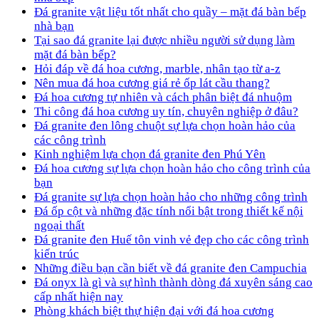
Đá granite vật liệu tốt nhất cho quầy – mặt đá bàn bếp
nhà bạn
Tại sao đá granite lại được nhiều người sử dụng làm
mặt đá bàn bếp?
Hỏi đáp về đá hoa cương, marble, nhân tạo từ a-z
Nên mua đá hoa cương giá rẻ ốp lát cầu thang?
Đá hoa cương tự nhiên và cách phân biệt đá nhuộm
Thi công đá hoa cương uy tín, chuyên nghiệp ở đâu?
Đá granite đen lông chuột sự lựa chọn hoàn hảo của
các công trình
Kinh nghiệm lựa chọn đá granite đen Phú Yên
Đá hoa cương sự lựa chọn hoàn hảo cho công trình của
bạn
Đá granite sự lựa chọn hoàn hảo cho những công trình
Đá ốp cột và những đặc tính nổi bật trong thiết kế nội
ngoại thất
Đá granite đen Huế tôn vinh vẻ đẹp cho các công trình
kiến trúc
Những điều bạn cần biết về đá granite đen Campuchia
Đá onyx là gì và sự hình thành dòng đá xuyên sáng cao
cấp nhất hiện nay
Phòng khách biệt thự hiện đại với đá hoa cương