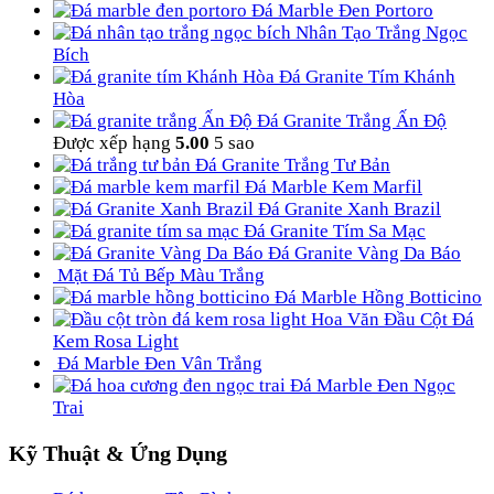
Đá Marble Đen Portoro
Nhân Tạo Trắng Ngọc
Bích
Đá Granite Tím Khánh
Hòa
Đá Granite Trắng Ấn Độ
Được xếp hạng
5.00
5 sao
Đá Granite Trắng Tư Bản
Đá Marble Kem Marfil
Đá Granite Xanh Brazil
Đá Granite Tím Sa Mạc
Đá Granite Vàng Da Báo
Mặt Đá Tủ Bếp Màu Trắng
Đá Marble Hồng Botticino
Hoa Văn Đầu Cột Đá
Kem Rosa Light
Đá Marble Đen Vân Trắng
Đá Marble Đen Ngọc
Trai
Kỹ Thuật & Ứng Dụng