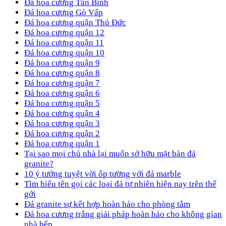
Đá hoa cương Tân Bình
Đá hoa cương Gò Vấp
Đá hoa cương quận Thủ Đức
Đá hoa cương quận 12
Đá hoa cương quận 11
Đá hoa cương quận 10
Đá hoa cương quận 9
Đá hoa cương quận 8
Đá hoa cương quận 7
Đá hoa cương quận 6
Đá hoa cương quận 5
Đá hoa cương quận 4
Đá hoa cương quận 3
Đá hoa cương quận 2
Đá hoa cương quận 1
Tại sao mọi chủ nhà lại muốn sở hữu mặt bàn đá
granite?
10 ý tưởng tuyệt vời ốp tường với đá marble
Tìm hiểu tên gọi các loại đá tự nhiên hiện nay trên thế
gới
Đá granite sự kết hợp hoàn hảo cho phòng tắm
Đá hoa cương trắng giải pháp hoàn hảo cho không gian
nhà bếp