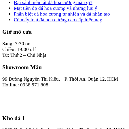
Đại sảnh nên lát đá hoa cương màu gì?
Mặt tiền ốp đá hoa cương và những lưu ý
Phân biệt đá hoa cương tự nhiên và đá nhân tạo
Có mấy loại đá hoa cương cao cấp hiện nay
Giờ mở cửa
Sáng: 7:30 on
Chiều: 19:00 off
Từ: Thứ 2 – Chủ Nhật
Showroom Mẫu
99 Đường Nguyễn Thị Kiêu, P. Thới An, Quận 12, HCM
Hotline: 0938.571.808
Kho đá 1