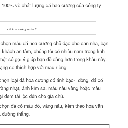
g 100% về chất lượng đá hao cương của công ty
Đá hoa cương quận 8
ựa chọn màu đá hoa cương chủ đạo cho căn nhà, bạn
 khách an tâm, chúng tôi có nhiều năm trong lĩnh
 một số gợi ý giúp bạn dễ dàng hơn trong khâu này.
ạng sẽ thích hợp với màu riêng:
họn loại đá hoa cương có ánh bạc- đồng, đá có
àng nhạt, ánh kim sa, màu nâu vàng hoặc màu
i đem tài lộc đến cho gia chủ.
họn đá có màu đỏ, vàng nâu, kèm theo hoa văn
à đường thẳng.