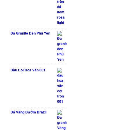
Đá Granite Đen Phú Yên
Được xếp hạng
5 sao
5.00
Đầu Cột Hoa Văn 001
Đá Vàng Bướm Brazil