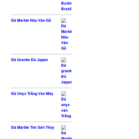
Đá Marble Nâu Vân Gỗ
Đá Granite Đỏ Japan
Được xếp hạng
5 sao
5.00
Đá Onyx Trắng Vân Mây
Đá Marble Tím Sơn Thủy