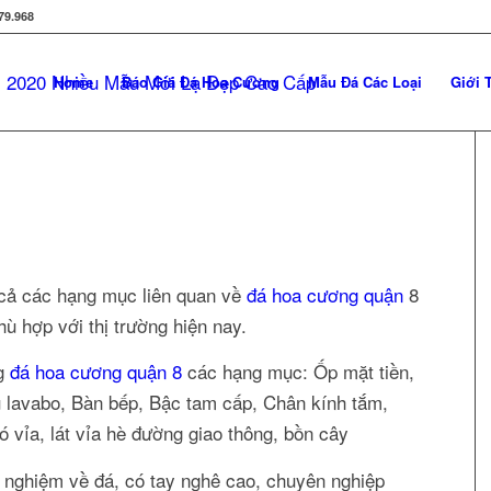
79.968
Home
Báo Giá Đá Hoa Cương
Mẫu Đá Các Loại
Giới 
c cả các hạng mục liên quan về
đá hoa cương quận
8
hù hợp với thị trường hiện nay.
ng
đá hoa cương quận 8
các hạng mục: Ốp mặt tiền,
 lavabo, Bàn bếp, Bậc tam cấp, Chân kính tắm,
Bó vỉa, lát vỉa hè đường giao thông, bồn cây
h nghiệm về đá, có tay nghê cao, chuyên nghiệp