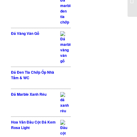
Đá Vàng Vân Gỗ
Đá Đen Tia Chớp Ốp Nhà
Tắm & WC
Được xếp hạng
Đá Marble Xanh Rêu
5 sao
5.00
Hoa Văn Đầu Cột Đá Kem
Rosa Light