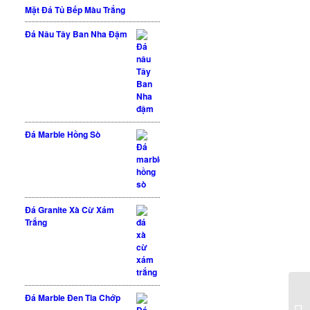
Mặt Đá Tủ Bếp Màu Trắng
Đá Nâu Tây Ban Nha Đậm
Đá Marble Hồng Sò
Đá Granite Xà Cừ Xám
Trắng
Đá Marble Đen Tia Chớp
Đá