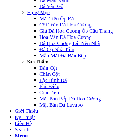
Đá Màu Xanh
Đá Vân Gỗ
Hạng Mục
Mặt Tiền Ốp Đá
Cột Tròn Đá Hoa Cương
Giá Đá Hoa Cương Ốp Cầu Thang
Hoa Văn Đá Hoa Cương
Đá Hoa Cương Lát Nền Nhà
Đá Ốp Nhà Tắm
Mẫu Mặt Đá Bàn Bếp
Sản Phẩm
Đầu Cột
Chân Cột
Lộc Bình Đá
Phù Điêu
Con Tiện
Mặt Bàn Bếp Đá Hoa Cương
Mặt Bàn Đá Lavabo
Giới Thiệu
Kỹ Thuật
Liên Hệ
Search
Menu