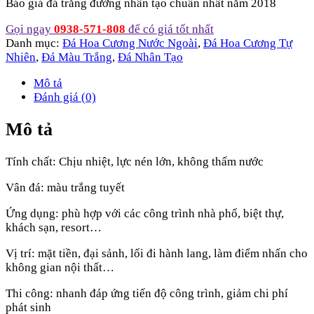
Báo giá đá trắng đường nhân tạo chuẩn nhất năm 2018
Gọi ngay
0938-571-808
để có giá tốt nhất
Danh mục:
Đá Hoa Cương Nước Ngoài
,
Đá Hoa Cương Tự
Nhiên
,
Đá Màu Trắng
,
Đá Nhân Tạo
Mô tả
Đánh giá (0)
Mô tả
Tính chất: Chịu nhiệt, lực nén lớn, không thấm nước
Vân đá: màu trắng tuyết
Ứng dụng: phù hợp với các công trình nhà phố, biệt thự,
khách sạn, resort…
Vị trí: mặt tiền, đại sảnh, lối đi hành lang, làm điểm nhấn cho
không gian nội thất…
Thi công: nhanh đáp ứng tiến độ công trình, giảm chi phí
phát sinh