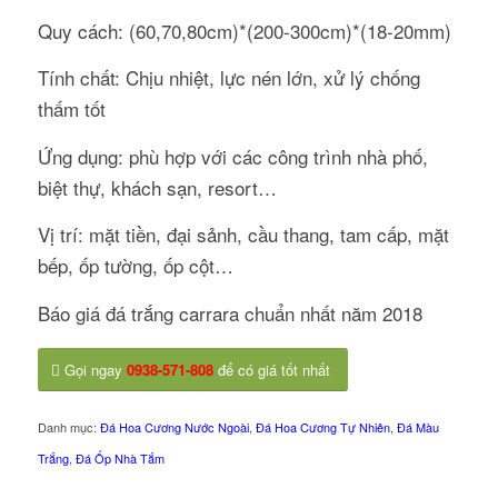
Quy cách: (60,70,80cm)*(200-300cm)*(18-20mm)
Tính chất: Chịu nhiệt, lực nén lớn, xử lý chống
thấm tốt
Ứng dụng: phù hợp với các công trình nhà phố,
biệt thự, khách sạn, resort…
Vị trí: mặt tiền, đại sảnh, cầu thang, tam cấp, mặt
bếp, ốp tường, ốp cột…
Báo giá đá trắng carrara chuẩn nhất năm 2018
Gọi ngay
0938-571-808
để có giá tốt nhất
Danh mục:
Đá Hoa Cương Nước Ngoài
,
Đá Hoa Cương Tự Nhiên
,
Đá Màu
Trắng
,
Đá Ốp Nhà Tắm