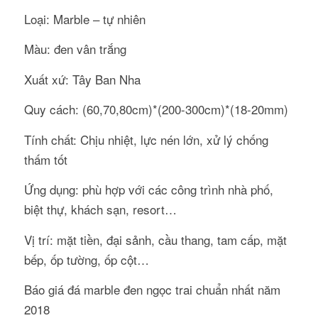
Loại: Marble – tự nhiên
Màu: đen vân trắng
Xuất xứ: Tây Ban Nha
Quy cách: (60,70,80cm)*(200-300cm)*(18-20mm)
Tính chất: Chịu nhiệt, lực nén lớn, xử lý chống
thấm tốt
Ứng dụng: phù hợp với các công trình nhà phố,
biệt thự, khách sạn, resort…
Vị trí: mặt tiền, đại sảnh, cầu thang, tam cấp, mặt
bếp, ốp tường, ốp cột…
Báo giá đá marble đen ngọc trai chuẩn nhất năm
2018