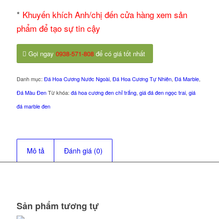
*
Khuyến khích Anh/chị đến cửa hàng xem sản
phẩm để tạo sự tin cậy
Gọi ngay
0938-571-808
để có giá tốt nhất
Danh mục:
Đá Hoa Cương Nước Ngoài
,
Đá Hoa Cương Tự Nhiên
,
Đá Marble
,
Đá Màu Đen
Từ khóa:
đá hoa cương đen chỉ trắng
,
giá đá đen ngọc trai
,
giá
đá marble đen
Mô tả
Đánh giá (0)
Sản phẩm tương tự