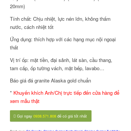
20mm)
Tính chất: Chịu nhiệt, lực nén lớn, không thấm
nước, cách nhiệt tốt
Ứng dụng: thích hợp với các hạng mục nội ngoại
thất
Vị trí ốp: mặt tiền, đại sảnh, lát sàn, cầu thang,
tam cấp, ốp tường vách, mặt bếp, lavabo…
Báo giá đá granite Alaska gold chuẩn
*
Khuyến khích Anh/Chị trực tiếp đến cửa hàng để
xem mẫu thật
Gọi ngay
0938.571.808
để có giá tốt nhất
Danh mục:
Đá Granite
,
Đá Hoa Cương Nước Ngoài
,
Đá Hoa Cương Tự Nhiên
,