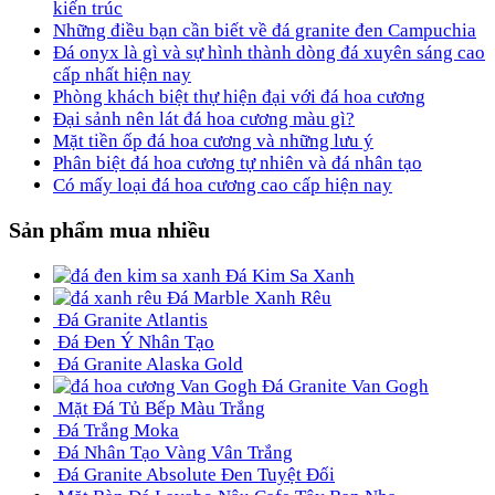
kiến trúc
Những điều bạn cần biết về đá granite đen Campuchia
Đá onyx là gì và sự hình thành dòng đá xuyên sáng cao
cấp nhất hiện nay
Phòng khách biệt thự hiện đại với đá hoa cương
Đại sảnh nên lát đá hoa cương màu gì?
Mặt tiền ốp đá hoa cương và những lưu ý
Phân biệt đá hoa cương tự nhiên và đá nhân tạo
Có mấy loại đá hoa cương cao cấp hiện nay
Sản phẩm mua nhiều
Đá Kim Sa Xanh
Đá Marble Xanh Rêu
Đá Granite Atlantis
Đá Đen Ý Nhân Tạo
Đá Granite Alaska Gold
Đá Granite Van Gogh
Mặt Đá Tủ Bếp Màu Trắng
Đá Trắng Moka
Đá Nhân Tạo Vàng Vân Trắng
Đá Granite Absolute Đen Tuyệt Đối