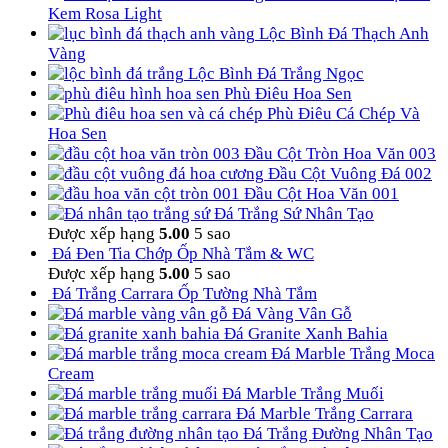
Kem Rosa Light
Lộc Bình Đá Thạch Anh
Vàng
Lộc Bình Đá Trắng Ngọc
Phù Điêu Hoa Sen
Phù Điêu Cá Chép Và
Hoa Sen
Đầu Cột Tròn Hoa Văn 003
Đầu Cột Vuông Đá 002
Đầu Cột Hoa Văn 001
Đá Trắng Sứ Nhân Tạo
Được xếp hạng
5.00
5 sao
Đá Đen Tia Chớp Ốp Nhà Tắm & WC
Được xếp hạng
5.00
5 sao
Đá Trắng Carrara Ốp Tường Nhà Tắm
Đá Vàng Vân Gỗ
Đá Granite Xanh Bahia
Đá Marble Trắng Moca
Cream
Đá Marble Trắng Muối
Đá Marble Trắng Carrara
Đá Trắng Đường Nhân Tạo