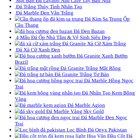
Mặt Bàn Đá Lavabo Nâu Cafe Tây Ban Nha
Đá Trắng Thủy Tinh Nhân Tạo
Đá Marble Đen Vân Trắng
Đá Kim Sa Trung Ốp
Cầu Thang
Đá Đen Bazan
4 Mẫu Đá Ốp Nhà Tắm & Vệ Sinh Siêu Đẹp
Đá Granite Xà Cừ Xám Trắng
Đá Xà Cừ Xanh Đen
Đá Granite Xanh Bướm
Brazil
Đá Granite Trắng Mắt Rồng
Đá Granite Trắng Tư Bản
Đá Marble Hồng Ngọc
Trai
Đá Nhân Tạo Kem Bông
Vàng
Đá Marble Agion
Đá Marble Vàng Sky Gold
Đá Marble Đen Ngọc
Trai
Lục Bình Đá Onyx Pakistan
Hoa Văn Đầu Cột Đá