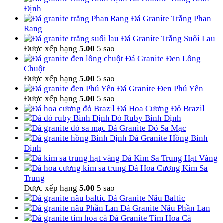
Định
Đá Granite Trắng Phan
Rang
Đá Granite Trắng Suối Lau
Được xếp hạng
5.00
5 sao
Đá Granite Đen Lông
Chuột
Được xếp hạng
5.00
5 sao
Đá Granite Đen Phú Yên
Được xếp hạng
5.00
5 sao
Đá Hoa Cương Đỏ Brazil
Đỏ Ruby Bình Định
Đá Granite Đỏ Sa Mạc
Đá Granite Hồng Bình
Định
Đá Kim Sa Trung Hạt Vàng
Đá Hoa Cương Kim Sa
Trung
Được xếp hạng
5.00
5 sao
Đá Granite Nâu Baltic
Đá Granite Nâu Phần Lan
Đá Granite Tím Hoa Cà