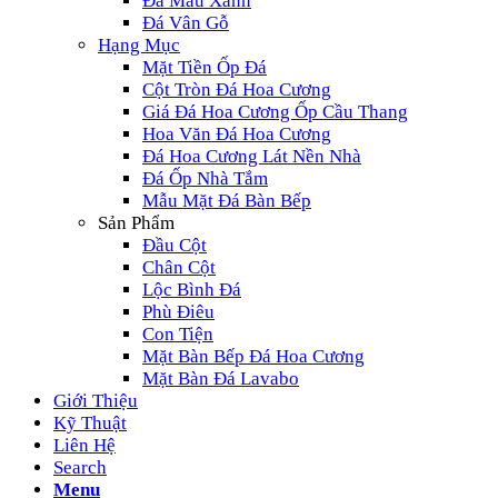
Đá Màu Xanh
Đá Vân Gỗ
Hạng Mục
Mặt Tiền Ốp Đá
Cột Tròn Đá Hoa Cương
Giá Đá Hoa Cương Ốp Cầu Thang
Hoa Văn Đá Hoa Cương
Đá Hoa Cương Lát Nền Nhà
Đá Ốp Nhà Tắm
Mẫu Mặt Đá Bàn Bếp
Sản Phẩm
Đầu Cột
Chân Cột
Lộc Bình Đá
Phù Điêu
Con Tiện
Mặt Bàn Bếp Đá Hoa Cương
Mặt Bàn Đá Lavabo
Giới Thiệu
Kỹ Thuật
Liên Hệ
Search
Menu