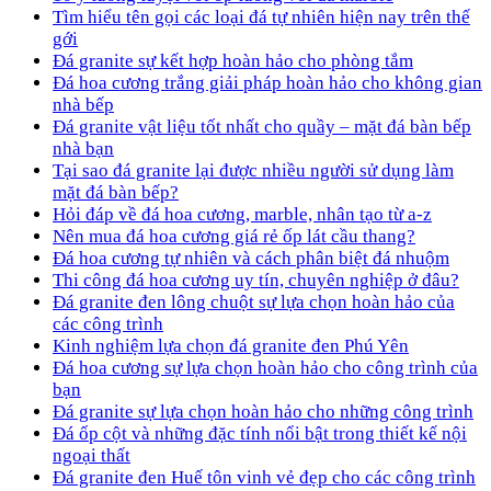
Tìm hiểu tên gọi các loại đá tự nhiên hiện nay trên thế
gới
Đá granite sự kết hợp hoàn hảo cho phòng tắm
Đá hoa cương trắng giải pháp hoàn hảo cho không gian
nhà bếp
Đá granite vật liệu tốt nhất cho quầy – mặt đá bàn bếp
nhà bạn
Tại sao đá granite lại được nhiều người sử dụng làm
mặt đá bàn bếp?
Hỏi đáp về đá hoa cương, marble, nhân tạo từ a-z
Nên mua đá hoa cương giá rẻ ốp lát cầu thang?
Đá hoa cương tự nhiên và cách phân biệt đá nhuộm
Thi công đá hoa cương uy tín, chuyên nghiệp ở đâu?
Đá granite đen lông chuột sự lựa chọn hoàn hảo của
các công trình
Kinh nghiệm lựa chọn đá granite đen Phú Yên
Đá hoa cương sự lựa chọn hoàn hảo cho công trình của
bạn
Đá granite sự lựa chọn hoàn hảo cho những công trình
Đá ốp cột và những đặc tính nổi bật trong thiết kế nội
ngoại thất
Đá granite đen Huế tôn vinh vẻ đẹp cho các công trình