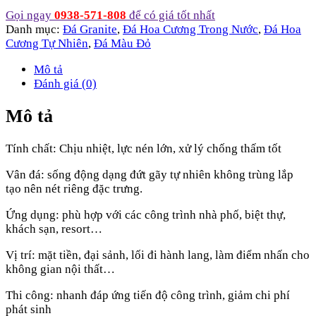
Gọi ngay
0938-571-808
để có giá tốt nhất
Danh mục:
Đá Granite
,
Đá Hoa Cương Trong Nước
,
Đá Hoa
Cương Tự Nhiên
,
Đá Màu Đỏ
Mô tả
Đánh giá (0)
Mô tả
Tính chất: Chịu nhiệt, lực nén lớn, xử lý chống thấm tốt
Vân đá: sống động dạng đứt gãy tự nhiên không trùng lắp
tạo nên nét riêng đặc trưng.
Ứng dụng: phù hợp với các công trình nhà phố, biệt thự,
khách sạn, resort…
Vị trí: mặt tiền, đại sảnh, lối đi hành lang, làm điểm nhấn cho
không gian nội thất…
Thi công: nhanh đáp ứng tiến độ công trình, giảm chi phí
phát sinh