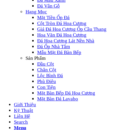
Đá Màu Xanh
Đá Vân Gỗ
Hạng Mục
Mặt Tiền Ốp Đá
Cột Tròn Đá Hoa Cương
Giá Đá Hoa Cương Ốp Cầu Thang
Hoa Văn Đá Hoa Cương
Đá Hoa Cương Lát Nền Nhà
Đá Ốp Nhà Tắm
Mẫu Mặt Đá Bàn Bếp
Sản Phẩm
Đầu Cột
Chân Cột
Lộc Bình Đá
Phù Điêu
Con Tiện
Mặt Bàn Bếp Đá Hoa Cương
Mặt Bàn Đá Lavabo
Giới Thiệu
Kỹ Thuật
Liên Hệ
Search
Menu