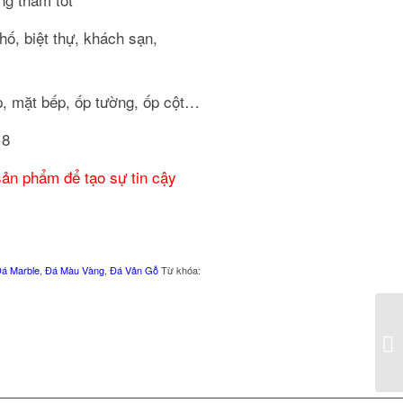
ố, biệt thự, khách sạn,
ấp, mặt bếp, ốp tường, ốp cột…
18
ản phẩm để tạo sự tin cậy
á Marble
,
Đá Màu Vàng
,
Đá Vân Gỗ
Từ khóa: