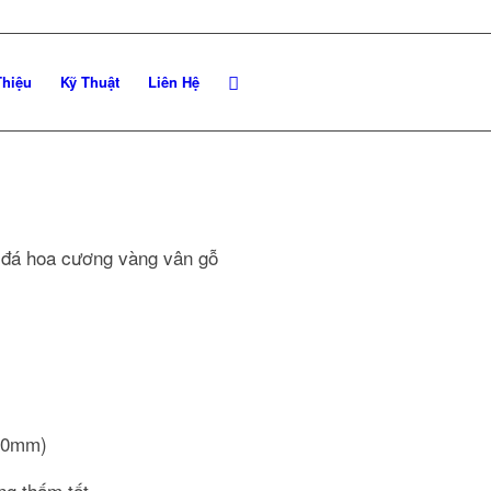
Thiệu
Kỹ Thuật
Liên Hệ
, đá hoa cương vàng vân gỗ
-20mm)
ống thấm tốt