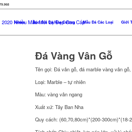
79.968
Home
Báo Giá Đá Hoa Cương
Mẫu Đá Các Loại
Giới 
Đá Vàng Vân Gỗ
Tên gọi: Đá vân gỗ, đá marble vàng vân gỗ
Loại: Marble – tự nhiên
Màu: vàng vân ngang
Xuất xứ: Tây Ban Nha
Quy cách: (60,70,80cm)*(200-300cm)*(18
Tính chất: Chịu nhiệt, lực nén lớn, xử lý ch