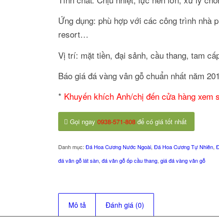
Ứng dụng: phù hợp với các công trình nhà ph
resort…
Vị trí: mặt tiền, đại sảnh, cầu thang, tam c
Báo giá đá vàng vân gỗ chuẩn nhất năm 20
*
Khuyến khích Anh/chị đến cửa hàng xem s
Gọi ngay
0938-571-808
để có giá tốt nhất
Danh mục:
Đá Hoa Cương Nước Ngoài
,
Đá Hoa Cương Tự Nhiên
,
Đ
đá vân gỗ lát sàn
,
đá vân gỗ ốp cầu thang
,
giá đá vàng vân gỗ
Mô tả
Đánh giá (0)