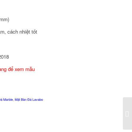
0mm)
ấm, cách nhiệt tốt
2018
 hàng để xem mẫu
á Marble
,
Mặt Bàn Đá Lavabo