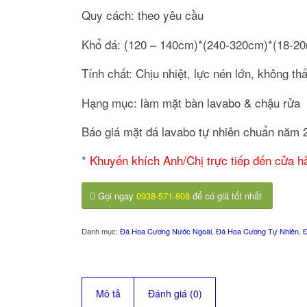
Quy cách: theo yêu cầu
Khổ đá: (120 – 140cm)*(240-320cm)*(18-2
Tính chất: Chịu nhiệt, lực nén lớn, không th
Hạng mục: làm mặt bàn lavabo & chậu rửa
Báo giá mặt đá lavabo tự nhiên chuẩn năm 
*
Khuyến khích Anh/Chị trực tiếp đến cửa
Gọi ngay
0938-571-808
để có giá tốt nhất
Danh mục:
Đá Hoa Cương Nước Ngoài
,
Đá Hoa Cương Tự Nhiên
,
Đ
Mô tả
Đánh giá (0)