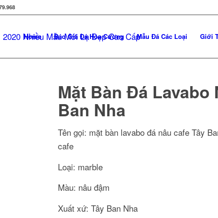
79.968
Home
Báo Giá Đá Hoa Cương
Mẫu Đá Các Loại
Giới 
Mặt Bàn Đá Lavabo 
Ban Nha
Tên gọi: mặt bàn lavabo đá nâu cafe Tây B
cafe
Loại: marble
Màu: nâu đậm
Xuất xứ: Tây Ban Nha