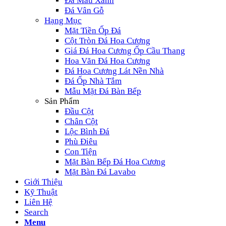
Đá Màu Xanh
Đá Vân Gỗ
Hạng Mục
Mặt Tiền Ốp Đá
Cột Tròn Đá Hoa Cương
Giá Đá Hoa Cương Ốp Cầu Thang
Hoa Văn Đá Hoa Cương
Đá Hoa Cương Lát Nền Nhà
Đá Ốp Nhà Tắm
Mẫu Mặt Đá Bàn Bếp
Sản Phẩm
Đầu Cột
Chân Cột
Lộc Bình Đá
Phù Điêu
Con Tiện
Mặt Bàn Bếp Đá Hoa Cương
Mặt Bàn Đá Lavabo
Giới Thiệu
Kỹ Thuật
Liên Hệ
Search
Menu