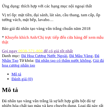
Ứng dụng: thích hợp với các hạng mục nội ngoại thất
Vị trí ốp: mặt tiền, đại sảnh, lát sàn, cầu thang, tam cấp, ốp
tường vách, mặt bếp, lavabo…
Báo giá đá nhân tạo vàng vân trắng chuẩn năm 2018
*
Khuyến khích Anh/Chị trực tiếp đến cửa hàng để xem mẫu
thật
Gọi ngay
0938-571-808
để có giá tốt nhất
Danh mục:
Đá Hoa Cương Nước Ngoài
,
Đá Màu Vàng
,
Đá
Nhân Tạo
Từ khóa:
Đá nhân tạo có thấm nước không
,
Giá đá
hoa cương nhân tạo
Mô tả
Đánh giá (0)
Mô tả
Đá nhân tạo vàng vân trắng là sự kết hợp giữa bột đá tự
nhiên hóa chất tạo màu và keo chuyên dụng. Loại đá này rất