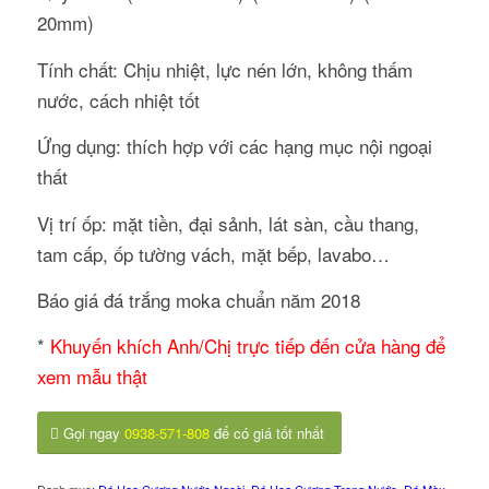
20mm)
Tính chất: Chịu nhiệt, lực nén lớn, không thấm
nước, cách nhiệt tốt
Ứng dụng: thích hợp với các hạng mục nội ngoại
thất
Vị trí ốp: mặt tiền, đại sảnh, lát sàn, cầu thang,
tam cấp, ốp tường vách, mặt bếp, lavabo…
Báo giá đá trắng moka chuẩn năm 2018
*
Khuyến khích Anh/Chị trực tiếp đến cửa hàng để
xem mẫu thật
Gọi ngay
0938-571-808
để có giá tốt nhất
Danh mục:
Đá Hoa Cương Nước Ngoài
,
Đá Hoa Cương Trong Nước
,
Đá Màu