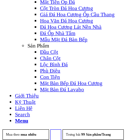
Mặt Tiền Ốp Đá
Cột Tròn Đá Hoa Cương
Giá Đá Hoa Cương Ốp Cầu Thang
Hoa Văn Đá Hoa Cương
Đá Hoa Cương Lát Nền Nhà
Đá Ốp Nhà Tắm
Mẫu Mặt Đá Bàn Bếp
Sản Phẩm
Đầu Cột
Chân Cột
Lộc Bình Đá
Phù Điêu
Con Tiện
Mặt Bàn Bếp Đá Hoa Cương
Mặt Bàn Đá Lavabo
Giới Thiệu
Kỹ Thuật
Liên Hệ
Search
Menu
Mua theo
mua nhiều
Trưng bài
Click
99 Sản phẩm/Trang