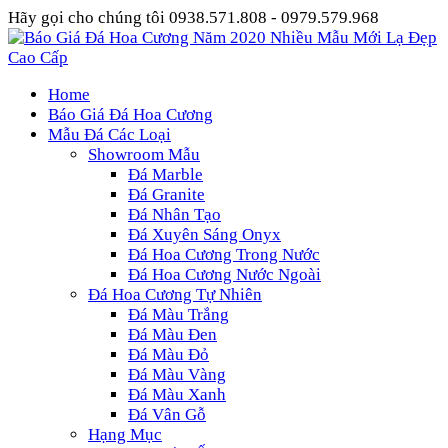
Hãy gọi cho chúng tôi 0938.571.808 - 0979.579.968
Home
Báo Giá Đá Hoa Cương
Mẫu Đá Các Loại
Showroom Mẫu
Đá Marble
Đá Granite
Đá Nhân Tạo
Đá Xuyên Sáng Onyx
Đá Hoa Cương Trong Nước
Đá Hoa Cương Nước Ngoài
Đá Hoa Cương Tự Nhiên
Đá Màu Trắng
Đá Màu Đen
Đá Màu Đỏ
Đá Màu Vàng
Đá Màu Xanh
Đá Vân Gỗ
Hạng Mục