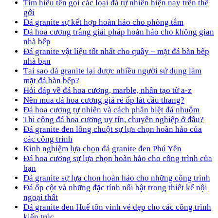
Tìm hiểu tên gọi các loại đá tự nhiên hiện nay trên thế
gới
Đá granite sự kết hợp hoàn hảo cho phòng tắm
Đá hoa cương trắng giải pháp hoàn hảo cho không gian
nhà bếp
Đá granite vật liệu tốt nhất cho quầy – mặt đá bàn bếp
nhà bạn
Tại sao đá granite lại được nhiều người sử dụng làm
mặt đá bàn bếp?
Hỏi đáp về đá hoa cương, marble, nhân tạo từ a-z
Nên mua đá hoa cương giá rẻ ốp lát cầu thang?
Đá hoa cương tự nhiên và cách phân biệt đá nhuộm
Thi công đá hoa cương uy tín, chuyên nghiệp ở đâu?
Đá granite đen lông chuột sự lựa chọn hoàn hảo của
các công trình
Kinh nghiệm lựa chọn đá granite đen Phú Yên
Đá hoa cương sự lựa chọn hoàn hảo cho công trình của
bạn
Đá granite sự lựa chọn hoàn hảo cho những công trình
Đá ốp cột và những đặc tính nổi bật trong thiết kế nội
ngoại thất
Đá granite đen Huế tôn vinh vẻ đẹp cho các công trình
kiến trúc