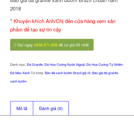
2018
*
Khuyến khích Anh/Chị đến cửa hàng xem sản
phẩm để tạo sự tin cậy
Gọi ngay
0938-571-808
để có giá tốt nhất
Danh mục:
Đá Granite
,
Đá Hoa Cương Nước Ngoài
,
Đá Hoa Cương Tự Nhiên
,
Đá Màu Xanh
Từ khóa:
Bán đá xanh bướm Brazil giá rẻ
,
Báo giá đá granite
xanh bướm
Mô tả
Đánh giá (0)