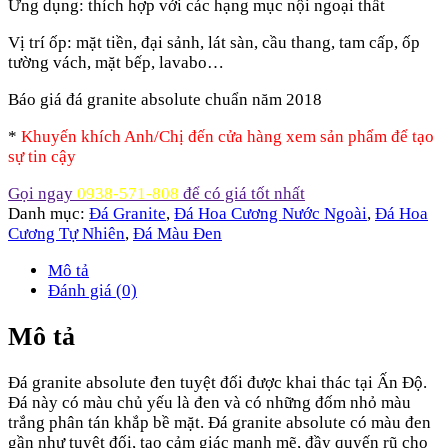
Ứng dụng: thích hợp với các hạng mục nội ngoại thất
Vị trí ốp: mặt tiền, đại sảnh, lát sàn, cầu thang, tam cấp, ốp
tường vách, mặt bếp, lavabo…
Báo giá đá granite absolute chuẩn năm 2018
*
Khuyến khích Anh/Chị đến cửa hàng xem sản phẩm để tạo
sự tin cậy
Gọi ngay
0938-571-808
để có giá tốt nhất
Danh mục:
Đá Granite
,
Đá Hoa Cương Nước Ngoài
,
Đá Hoa
Cương Tự Nhiên
,
Đá Màu Đen
Mô tả
Đánh giá (0)
Mô tả
Đá granite absolute đen tuyệt đối được khai thác tại Ấn Độ.
Đá này có màu chủ yếu là đen và có những đốm nhỏ màu
trắng phân tán khắp bề mặt. Đá granite absolute có màu đen
gần như tuyệt đối, tạo cảm giác mạnh mẽ, đầy quyến rũ cho