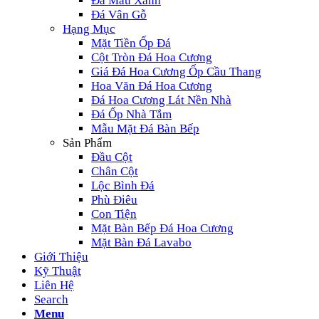
Đá Màu Xanh
Đá Vân Gỗ
Hạng Mục
Mặt Tiền Ốp Đá
Cột Tròn Đá Hoa Cương
Giá Đá Hoa Cương Ốp Cầu Thang
Hoa Văn Đá Hoa Cương
Đá Hoa Cương Lát Nền Nhà
Đá Ốp Nhà Tắm
Mẫu Mặt Đá Bàn Bếp
Sản Phẩm
Đầu Cột
Chân Cột
Lộc Bình Đá
Phù Điêu
Con Tiện
Mặt Bàn Bếp Đá Hoa Cương
Mặt Bàn Đá Lavabo
Giới Thiệu
Kỹ Thuật
Liên Hệ
Search
Menu