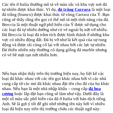
Các tên ở Italia thường mô tả về màu sắc và khu vực nơi đá
tự nhiên được khai thác. Ví dụ,
đá trắng Carrara
là một loại
đá trắng (bianco) được khai thác từ vùng Carrara của Ý. Bạn
cũng sẽ thấy rằng tên gọi có thể mô tả một tính năng của đá.
Breccia là một thuật ngữ phổ biến của Ý được sử dụng cho
các loại đá tự nhiên dường như có vẻ ngoài bị nứt vỡ nhiều.
Đá Breccia là loại đá trầm tích được hình thành ở những khu
vực có nhiều động đất. Đá bị vỡ như là kết quả của sự rung
động và được tái củng cố lại với nhau bởi các lực tự nhiên.
Đá thiên nhiên này thường có dạng giống đá marble nhưng
có vẻ bề mặt rạn nứt nhiều hơn.
Nếu bạn nhận thấy trên thị trường hiện nay, họ liệt kê các
loại đá khác nhau với các tên gọi khác nhau bởi vì các nhà
cung cấp từ các mỏ đá khác nhau đặt tên cho đá của họ khác
nhau. Nếu bạn là một nhà nhập khẩu – cung cấp
đá hoa
cương
hoặc lắp đặt bạn cũng sẽ làm như vậy. Dưới đây là
một số màu sắc phổ biến của đá ở Italia với bản dịch tiếng
Anh. Sẽ là gợi ý tốt để ghi nhớ những tên này bởi vì nhiều
loại đá hiện nay trên thị trường chứa các thuật ngữ này: