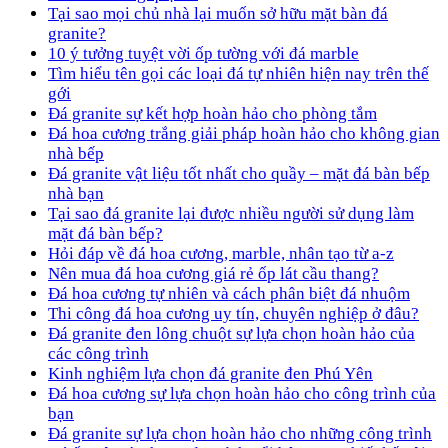
Tại sao mọi chủ nhà lại muốn sở hữu mặt bàn đá
granite?
10 ý tưởng tuyệt vời ốp tường với đá marble
Tìm hiểu tên gọi các loại đá tự nhiên hiện nay trên thế
gới
Đá granite sự kết hợp hoàn hảo cho phòng tắm
Đá hoa cương trắng giải pháp hoàn hảo cho không gian
nhà bếp
Đá granite vật liệu tốt nhất cho quầy – mặt đá bàn bếp
nhà bạn
Tại sao đá granite lại được nhiều người sử dụng làm
mặt đá bàn bếp?
Hỏi đáp về đá hoa cương, marble, nhân tạo từ a-z
Nên mua đá hoa cương giá rẻ ốp lát cầu thang?
Đá hoa cương tự nhiên và cách phân biệt đá nhuộm
Thi công đá hoa cương uy tín, chuyên nghiệp ở đâu?
Đá granite đen lông chuột sự lựa chọn hoàn hảo của
các công trình
Kinh nghiệm lựa chọn đá granite đen Phú Yên
Đá hoa cương sự lựa chọn hoàn hảo cho công trình của
bạn
Đá granite sự lựa chọn hoàn hảo cho những công trình