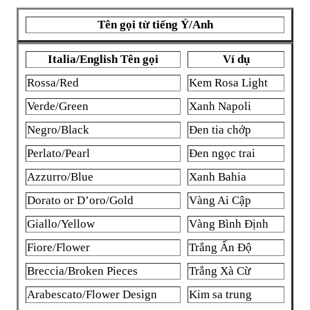
Tên gọi từ tiếng Ý/Anh
Italia/English Tên gọi
Ví dụ
Rossa/Red
Kem Rosa Light
Verde/Green
Xanh Napoli
Negro/Black
Đen tia chớp
Perlato/Pearl
Đen ngọc trai
Azzurro/Blue
Xanh Bahia
Dorato or D’oro/Gold
Vàng Ai Cập
Giallo/Yellow
Vàng Bình Định
Fiore/Flower
Trắng Ấn Độ
Breccia/Broken Pieces
Trắng Xà Cừ
Arabescato/Flower Design
Kim sa trung