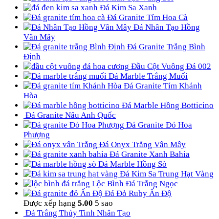
Đá Kim Sa Xanh
Đá Granite Tím Hoa Cà
Đá Nhân Tạo Hồng
Vân Mây
Đá Granite Trắng Bình
Định
Đầu Cột Vuông Đá 002
Đá Marble Trắng Muối
Đá Granite Tím Khánh
Hòa
Đá Marble Hồng Botticino
Đá Granite Nâu Anh Quốc
Đá Granite Đỏ Hoa
Phượng
Đá Onyx Trắng Vân Mây
Đá Granite Xanh Bahia
Đá Marble Hồng Sò
Đá Kim Sa Trung Hạt Vàng
Lộc Bình Đá Trắng Ngọc
Đá Đỏ Ruby Ấn Độ
Được xếp hạng
5.00
5 sao
Đá Trắng Thủy Tinh Nhân Tạo