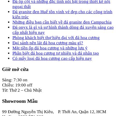
Đá ốp cột và những đặc tính nổi bật trong thiết kế nội
ngoại thất
Đá granite đen Huế tôn vinh vẻ đẹp cho các công trình
kiến trúc
Những điều bạn cần biết về đá granite đen Campuchia
Đá onyx là gì và sự hình thành dòng đá xuyên sáng cao
cấp nhất hiện nay
Phòng khách biệt thự hiện đại với đá hoa cương
Đại sảnh nên lát đá hoa cương màu gì?
Mặt tiền ốp đá hoa cương và những lưu ý
Phân biệt đá hoa cương tự nhiên và đá nhân tạo
Có mấy loại đá hoa cương cao cấp hiện nay
Giờ mở cửa
Sáng: 7:30 on
Chiều: 19:00 off
Từ: Thứ 2 – Chủ Nhật
Showroom Mẫu
99 Đường Nguyễn Thị Kiêu, P. Thới An, Quận 12, HCM