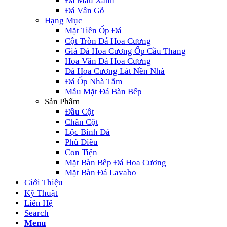
Đá Màu Xanh
Đá Vân Gỗ
Hạng Mục
Mặt Tiền Ốp Đá
Cột Tròn Đá Hoa Cương
Giá Đá Hoa Cương Ốp Cầu Thang
Hoa Văn Đá Hoa Cương
Đá Hoa Cương Lát Nền Nhà
Đá Ốp Nhà Tắm
Mẫu Mặt Đá Bàn Bếp
Sản Phẩm
Đầu Cột
Chân Cột
Lộc Bình Đá
Phù Điêu
Con Tiện
Mặt Bàn Bếp Đá Hoa Cương
Mặt Bàn Đá Lavabo
Giới Thiệu
Kỹ Thuật
Liên Hệ
Search
Menu