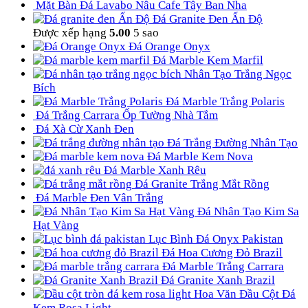
Mặt Bàn Đá Lavabo Nâu Cafe Tây Ban Nha
Đá Granite Đen Ấn Độ
Được xếp hạng
5.00
5 sao
Đá Orange Onyx
Đá Marble Kem Marfil
Nhân Tạo Trắng Ngọc
Bích
Đá Marble Trắng Polaris
Đá Trắng Carrara Ốp Tường Nhà Tắm
Đá Xà Cừ Xanh Đen
Đá Trắng Đường Nhân Tạo
Đá Marble Kem Nova
Đá Marble Xanh Rêu
Đá Granite Trắng Mắt Rồng
Đá Marble Đen Vân Trắng
Đá Nhân Tạo Kim Sa
Hạt Vàng
Lục Bình Đá Onyx Pakistan
Đá Hoa Cương Đỏ Brazil
Đá Marble Trắng Carrara
Đá Granite Xanh Brazil
Hoa Văn Đầu Cột Đá
Kem Rosa Light