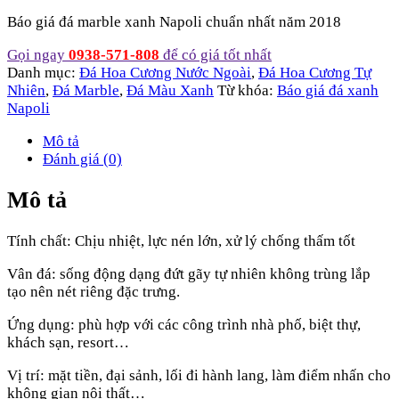
Báo giá đá marble xanh Napoli chuẩn nhất năm 2018
Gọi ngay
0938-571-808
để có giá tốt nhất
Danh mục:
Đá Hoa Cương Nước Ngoài
,
Đá Hoa Cương Tự
Nhiên
,
Đá Marble
,
Đá Màu Xanh
Từ khóa:
Báo giá đá xanh
Napoli
Mô tả
Đánh giá (0)
Mô tả
Tính chất: Chịu nhiệt, lực nén lớn, xử lý chống thấm tốt
Vân đá: sống động dạng đứt gãy tự nhiên không trùng lắp
tạo nên nét riêng đặc trưng.
Ứng dụng: phù hợp với các công trình nhà phố, biệt thự,
khách sạn, resort…
Vị trí: mặt tiền, đại sảnh, lối đi hành lang, làm điểm nhấn cho
không gian nội thất…