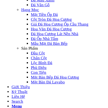
Đá Màu Xanh
Đá Vân Gỗ
Hạng Mục
Mặt Tiền Ốp Đá
Cột Tròn Đá Hoa Cương
Giá Đá Hoa Cương Ốp Cầu Thang
Hoa Văn Đá Hoa Cương
Đá Hoa Cương Lát Nền Nhà
Đá Ốp Nhà Tắm
Mẫu Mặt Đá Bàn Bếp
Sản Phẩm
Đầu Cột
Chân Cột
Lộc Bình Đá
Phù Điêu
Con Tiện
Mặt Bàn Bếp Đá Hoa Cương
Mặt Bàn Đá Lavabo
Giới Thiệu
Kỹ Thuật
Liên Hệ
Search
Menu