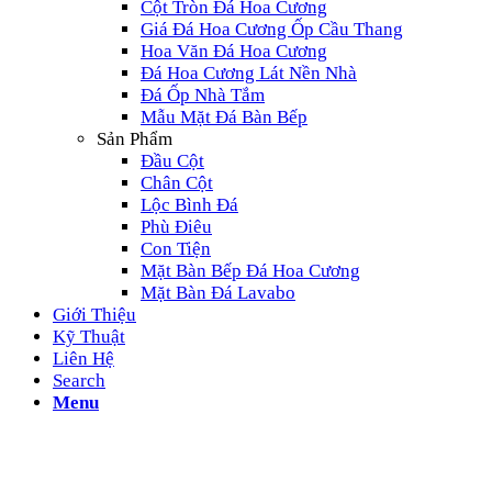
Cột Tròn Đá Hoa Cương
Giá Đá Hoa Cương Ốp Cầu Thang
Hoa Văn Đá Hoa Cương
Đá Hoa Cương Lát Nền Nhà
Đá Ốp Nhà Tắm
Mẫu Mặt Đá Bàn Bếp
Sản Phẩm
Đầu Cột
Chân Cột
Lộc Bình Đá
Phù Điêu
Con Tiện
Mặt Bàn Bếp Đá Hoa Cương
Mặt Bàn Đá Lavabo
Giới Thiệu
Kỹ Thuật
Liên Hệ
Search
Menu