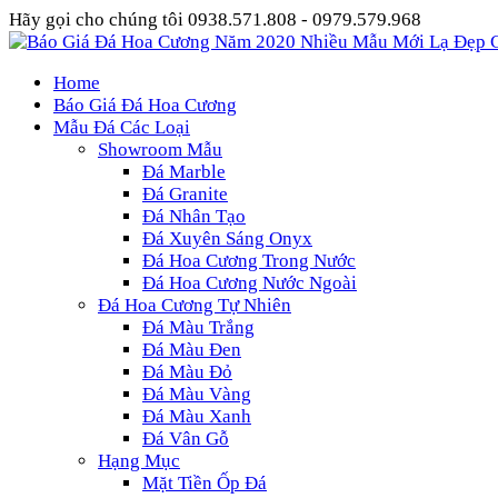
Hãy gọi cho chúng tôi 0938.571.808 - 0979.579.968
Home
Báo Giá Đá Hoa Cương
Mẫu Đá Các Loại
Showroom Mẫu
Đá Marble
Đá Granite
Đá Nhân Tạo
Đá Xuyên Sáng Onyx
Đá Hoa Cương Trong Nước
Đá Hoa Cương Nước Ngoài
Đá Hoa Cương Tự Nhiên
Đá Màu Trắng
Đá Màu Đen
Đá Màu Đỏ
Đá Màu Vàng
Đá Màu Xanh
Đá Vân Gỗ
Hạng Mục
Mặt Tiền Ốp Đá