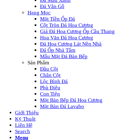
Đá Màu Xanh
Đá Vân Gỗ
Hạng Mục
Mặt Tiền Ốp Đá
Cột Tròn Đá Hoa Cương
Giá Đá Hoa Cương Ốp Cầu Thang
Hoa Văn Đá Hoa Cương
Đá Hoa Cương Lát Nền Nhà
Đá Ốp Nhà Tắm
Mẫu Mặt Đá Bàn Bếp
Sản Phẩm
Đầu Cột
Chân Cột
Lộc Bình Đá
Phù Điêu
Con Tiện
Mặt Bàn Bếp Đá Hoa Cương
Mặt Bàn Đá Lavabo
Giới Thiệu
Kỹ Thuật
Liên Hệ
Search
Menu