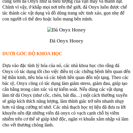
cũng xem đá Onyx như là biểu tượng của vận may và thành đạt.
Chính vì vậy, ở khắp mọi nơi trên thế giới, đá Onyx luôn được chế
tác thành các vật dụng và đồ dùng trang sức tinh xảo, gọn nhẹ để
con người có thể đeo hoặc luôn mang bên mình.
Đá Onyx Honey
DƯỚI GÓC ĐỘ KHOA HỌC
Dựa vào đặc tính lý hóa của nó, các nhà khoa học cho rằng đá
Onyx có tác dụng tốt cho việc điều trị các chứng bệnh liên quan đến
hệ thần kinh, tiêu hóa và các bệnh liên quan đến nội tạng. Theo các
bác sỹ, Onyx cũng có tác dụng làm giảm stress, giảm đau, giúp tạo
cân bằng trong cảm xúc và tự kiểm soát. Nếu dùng các vật dụng
làm từ đá Onyx (như cốc, chén, bát đĩa…) một cách thường xuyên
sẽ giúp kích thích năng lượng, làm thính giác trở nên nhanh nhạy
hơn và tăng cường trí nhớ. Các nhà thạch học trị liệu đã đưa ra lời
khuyên nên đặt những viên đá onyx có vạch cạnh chỗ bị viêm
nhiễm trên cơ thể sẽ giúp khử độc, ngăn vi khuẩn xâm nhập và làm
cho vết thương chóng lành.