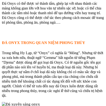
Đá Onyx có thể được xẻ thành tấm, ghép lại với nhau thành các
mảng không gian lớn với hoa văn tự nhiên sặc sỡ, hoặc có thể chia
thành các tấm nhỏ hoặc thanh nhỏ để tạo đường viền hay trang trí.
Đá Onyx cũng có thể được chế tác theo phong cách mosaic để trang
trí phòng tắm, phòng ăn, phòng ngủ….
ĐÁ ONYX TRONG QUAN NIỆM PHONG THỦY
Trong tiếng Hy Lạp, từ “Onyx” có nghĩa là “Móng”. Nhưng từ thời
xa xưa hơn nữa, thuật ngữ “Gemma” bắt nguồn từ tiếng Phạm
“Djema” được dùng để gọi loại đá Onyx. Có lẽ nguồn gốc tên gọi
đã phần nào nói lên vẻ huyền bí, ma thuật loại đá này. Nhưng bí
quyết thực sự nằm ở chỗ loại đá này không chỉ có màu sắc đẹp và
phong phú, mà trong thành phần cấu tạo của chúng còn chứa rất
nhiều tinh thể khoáng chất có tác dụng tốt đối với sức khỏe con
người. Chính vì thế từ xưa đến nay đá Onyx luôn được dùng rất
nhiều trong phong thủy, trong các nghi lễ thờ cúng và chữa trị bệnh
tật.