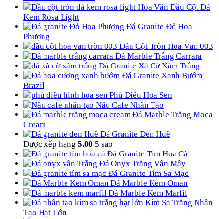
Hoa Văn Đầu Cột Đá
Kem Rosa Light
Đá Granite Đỏ Hoa
Phượng
Đầu Cột Tròn Hoa Văn 003
Đá Marble Trắng Carrara
Đá Granite Xà Cừ Xám Trắng
Đá Granite Xanh Bướm
Brazil
Phù Điêu Hoa Sen
Nâu Cafe Nhân Tạo
Đá Marble Trắng Moca
Cream
Đá Granite Đen Huế
Được xếp hạng
5.00
5 sao
Đá Granite Tím Hoa Cà
Đá Onyx Trắng Vân Mây
Đá Granite Tím Sa Mạc
Đá Marble Kem Oman
Đá Marble Kem Marfil
Kim Sa Trắng Nhân
Tạo Hạt Lớn