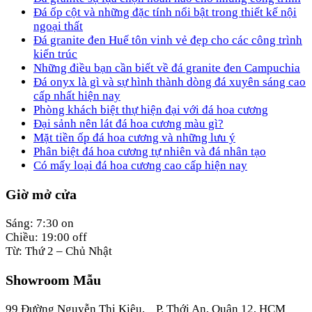
Đá ốp cột và những đặc tính nổi bật trong thiết kế nội
ngoại thất
Đá granite đen Huế tôn vinh vẻ đẹp cho các công trình
kiến trúc
Những điều bạn cần biết về đá granite đen Campuchia
Đá onyx là gì và sự hình thành dòng đá xuyên sáng cao
cấp nhất hiện nay
Phòng khách biệt thự hiện đại với đá hoa cương
Đại sảnh nên lát đá hoa cương màu gì?
Mặt tiền ốp đá hoa cương và những lưu ý
Phân biệt đá hoa cương tự nhiên và đá nhân tạo
Có mấy loại đá hoa cương cao cấp hiện nay
Giờ mở cửa
Sáng: 7:30 on
Chiều: 19:00 off
Từ: Thứ 2 – Chủ Nhật
Showroom Mẫu
99 Đường Nguyễn Thị Kiêu, P. Thới An, Quận 12, HCM