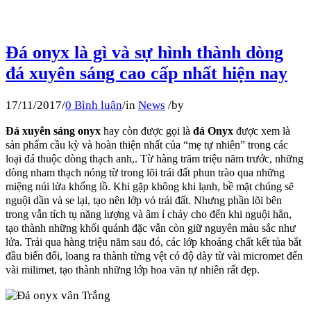
Đá onyx là gì và sự hình thành dòng
đá xuyên sáng cao cấp nhất hiện nay
17/11/2017
/
0 Bình luận
/
in
News
/
by
Đá xuyên sáng onyx
hay còn được gọi là
đá Onyx
được xem là
sản phẩm cầu kỳ và hoàn thiện nhất của “mẹ tự nhiên” trong các
loại đá thuộc dòng thạch anh,. Từ hàng trăm triệu năm trước, những
dòng nham thạch nóng từ trong lõi trái đất phun trào qua những
miệng núi lửa khổng lồ. Khi gặp không khi lạnh, bề mặt chúng sẽ
nguội dần và se lại, tạo nên lớp vỏ trái đất. Nhưng phần lõi bên
trong vẫn tích tụ năng lượng và âm ỉ cháy cho đến khi nguội hẳn,
tạo thành những khối quánh đặc vẫn còn giữ nguyên màu sắc như
lửa. Trải qua hàng triệu năm sau đó, các lớp khoáng chất kết tủa bắt
đầu biến đổi, loang ra thành từng vệt có độ dày từ vài micromet đến
vài milimet, tạo thành những lớp hoa văn tự nhiên rất đẹp.