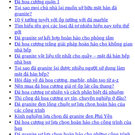
Đá hoa cương quận 1
Tại sao mọi chủ nhà lại muốn sở hữu mặt bàn đá
granite?
10 ý tưởng tuyệt vời ốp tường với đá marble
Tìm hiểu tên gọi các loại đá tự nhiên hiện nay trên thế
gới
Đá granite sự kết hợp hoàn hảo cho phòng tắm
Đá hoa cương trắng giải pháp hoàn hảo cho không gian
nhà bếp
Đá granite vật liệu tốt nhất cho quầy – mặt đá bàn bếp
nhà bạn
Tại sao đá granite lại được nhiều người sử dụng làm
mặt đá bàn bếp?
Hỏi đáp về đá hoa cương, marble, nhân tạo từ a-z
Nên mua đá hoa cương giá rẻ ốp lát cầu thang?
Đá hoa cương tự nhiên và cách phân biệt đá nhuộm
Thi công đá hoa cương uy tín, chuyên nghiệp ở đâu?
Đá granite đen lông chuột sự lựa chọn hoàn hảo của
các công trình
Kinh nghiệm lựa chọn đá granite đen Phú Yên
Đá hoa cương sự lựa chọn hoàn hảo cho công trình của
bạn
Đá granite sự lựa chọn hoàn hảo cho những công trình