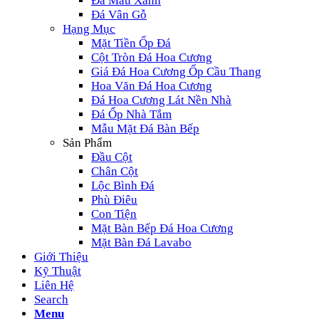
Đá Màu Xanh
Đá Vân Gỗ
Hạng Mục
Mặt Tiền Ốp Đá
Cột Tròn Đá Hoa Cương
Giá Đá Hoa Cương Ốp Cầu Thang
Hoa Văn Đá Hoa Cương
Đá Hoa Cương Lát Nền Nhà
Đá Ốp Nhà Tắm
Mẫu Mặt Đá Bàn Bếp
Sản Phẩm
Đầu Cột
Chân Cột
Lộc Bình Đá
Phù Điêu
Con Tiện
Mặt Bàn Bếp Đá Hoa Cương
Mặt Bàn Đá Lavabo
Giới Thiệu
Kỹ Thuật
Liên Hệ
Search
Menu