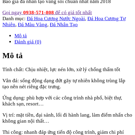
Báo giá đá nhân tạo vàng sỏi chuẩn nhất năm 2018
Gọi ngay
0938-571-808
để có giá tốt nhất
Danh mục:
Đá Hoa Cương Nước Ngoài
,
Đá Hoa Cương Tự
Nhiên
,
Đá Màu Vàng
,
Đá Nhân Tạo
Mô tả
Đánh giá (0)
Mô tả
Tính chất: Chịu nhiệt, lực nén lớn, xử lý chống thấm tốt
Vân đá: sống động dạng đứt gãy tự nhiên không trùng lắp
tạo nên nét riêng đặc trưng.
Ứng dụng: phù hợp với các công trình nhà phố, biệt thự,
khách sạn, resort…
Vị trí: mặt tiền, đại sảnh, lối đi hành lang, làm điểm nhấn cho
không gian nội thất…
Thi công: nhanh đáp ứng tiến độ công trình, giảm chi phí