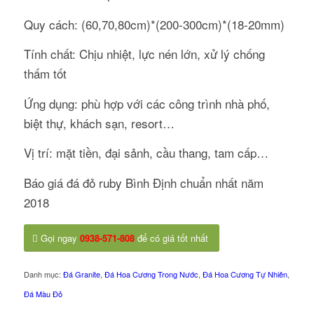
Quy cách: (60,70,80cm)*(200-300cm)*(18-20mm)
Tính chất: Chịu nhiệt, lực nén lớn, xử lý chống
thấm tốt
Ứng dụng: phù hợp với các công trình nhà phố,
biệt thự, khách sạn, resort…
Vị trí: mặt tiền, đại sảnh, cầu thang, tam cấp…
Báo giá đá đỏ ruby Bình Định chuẩn nhất năm
2018
Gọi ngay
0938-571-808
để có giá tốt nhất
Danh mục:
Đá Granite
,
Đá Hoa Cương Trong Nước
,
Đá Hoa Cương Tự Nhiên
,
Đá Màu Đỏ